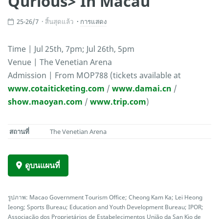
Qurious> In Macau
25-26/7
สิ้นสุดแล้ว
การแสดง
Time | Jul 25th, 7pm; Jul 26th, 5pm
Venue | The Venetian Arena
Admission | From MOP788 (tickets available at
www.cotaiticketing.com
/
www.damai.cn
/
show.maoyan.com
/
www.trip.com
)
สถานที่
The Venetian Arena
ดูบนแผนที่
รูปภาพ: Macao Government Tourism Office; Cheong Kam Ka; Lei Heong
Ieong; Sports Bureau; Education and Youth Development Bureau; IPOR;
Associação dos Proprietários de Estabelecimentos União da San Kio de