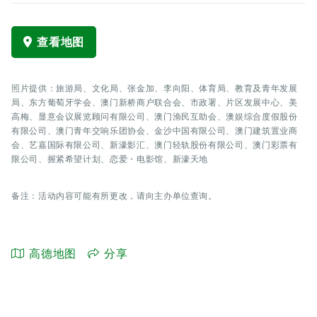
查看地图
照片提供：旅游局、文化局、张金加、李向阳、体育局、教育及青年发展
局、东方葡萄牙学会、澳门新桥商户联合会、市政署、片区发展中心、美
高梅、显意会议展览顾问有限公司、澳门渔民互助会、澳娱综合度假股份
有限公司、澳门青年交响乐团协会、金沙中国有限公司、澳门建筑置业商
会、艺嘉国际有限公司、新濠影汇、澳门轻轨股份有限公司、澳门彩票有
限公司、握紧希望计划、恋爱・电影馆、新濠天地
备注：活动内容可能有所更改，请向主办单位查询。
高德地图
分享