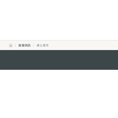
旅遊快訊
康公夜市
澳門特別行政區政府旅遊局
地址
澳門宋玉生廣場335-341號獲多
電郵
mgto@macaotourism.gov.mo
電話
+853 2831 5566
傳真
+853 2851 0104