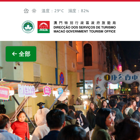
跳至主内容
溫度：
29°C
濕度：
82%
澳門特別行政區政府旅遊局
查看原
全部