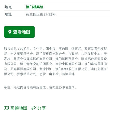
地点
澳门档案馆
地址
荷兰园正街91-93号
查看地图
照片提供：旅游局、文化局、张金加、李向阳、体育局、教育及青年发展
局、东方葡萄牙学会、澳门新桥商户联合会、市政署、片区发展中心、美
高梅、显意会议展览顾问有限公司、澳门渔民互助会、澳娱综合度假股份
有限公司、澳门青年交响乐团协会、金沙中国有限公司、澳门建筑置业商
会、艺嘉国际有限公司、新濠影汇、澳门轻轨股份有限公司、澳门彩票有
限公司、握紧希望计划、恋爱・电影馆、新濠天地
备注：活动内容可能有所更改，请向主办单位查询。
高德地图
分享