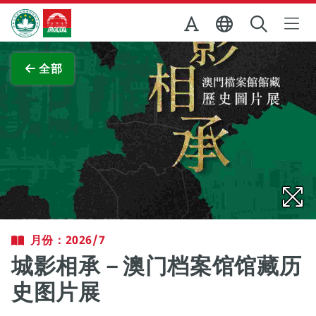
跳至主内容
澳门特别行政区政府旅游局
查看原图
全部
月份：2026/7
城影相承－澳门档案馆馆藏历
史图片展