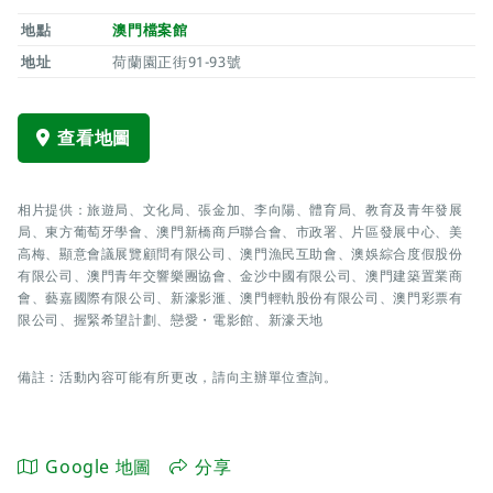
地點
澳門檔案館
地址
荷蘭園正街91-93號
查看地圖
相片提供：旅遊局、文化局、張金加、李向陽、體育局、教育及青年發展
局、東方葡萄牙學會、澳門新橋商戶聯合會、市政署、片區發展中心、美
高梅、顯意會議展覽顧問有限公司、澳門漁民互助會、澳娛綜合度假股份
有限公司、澳門青年交響樂團協會、金沙中國有限公司、澳門建築置業商
會、藝嘉國際有限公司、新濠影滙、澳門輕軌股份有限公司、澳門彩票有
限公司、握緊希望計劃、戀愛・電影館、新濠天地
備註：活動內容可能有所更改，請向主辦單位查詢。
Google 地圖
分享