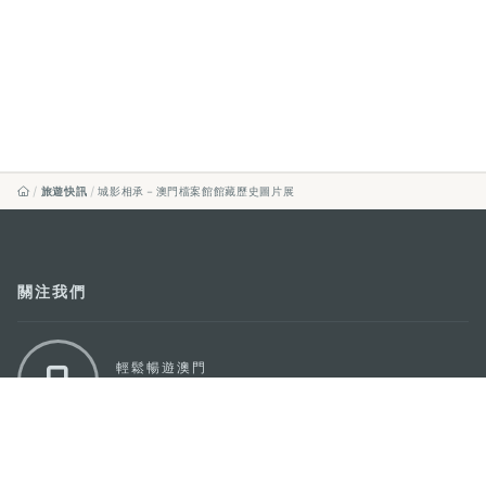
旅遊快訊
城影相承－澳門檔案館館藏歷史圖片展
關注我們
輕鬆暢遊澳門
下載手機應用程式