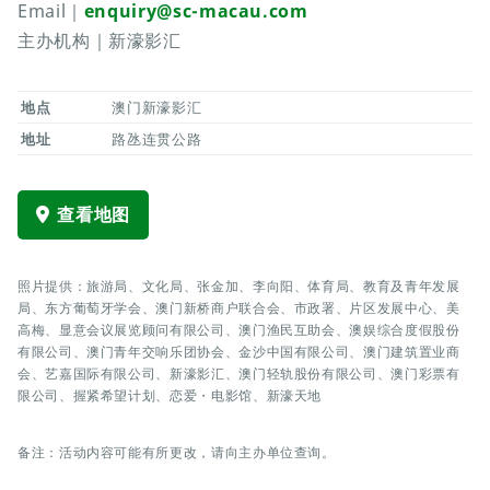
Email｜
enquiry@sc-macau.com
主办机构｜新濠影汇
地点
澳门新濠影汇
地址
路氹连贯公路
查看地图
照片提供：旅游局、文化局、张金加、李向阳、体育局、教育及青年发展
局、东方葡萄牙学会、澳门新桥商户联合会、市政署、片区发展中心、美
高梅、显意会议展览顾问有限公司、澳门渔民互助会、澳娱综合度假股份
有限公司、澳门青年交响乐团协会、金沙中国有限公司、澳门建筑置业商
会、艺嘉国际有限公司、新濠影汇、澳门轻轨股份有限公司、澳门彩票有
限公司、握紧希望计划、恋爱・电影馆、新濠天地
备注：活动内容可能有所更改，请向主办单位查询。