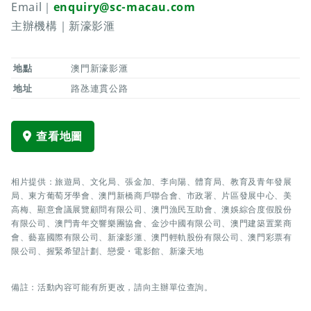
Email｜
enquiry@sc-macau.com
主辦機構｜新濠影滙
地點
澳門新濠影滙
地址
路氹連貫公路
查看地圖
相片提供：旅遊局、文化局、張金加、李向陽、體育局、教育及青年發展
局、東方葡萄牙學會、澳門新橋商戶聯合會、市政署、片區發展中心、美
高梅、顯意會議展覽顧問有限公司、澳門漁民互助會、澳娛綜合度假股份
有限公司、澳門青年交響樂團協會、金沙中國有限公司、澳門建築置業商
會、藝嘉國際有限公司、新濠影滙、澳門輕軌股份有限公司、澳門彩票有
限公司、握緊希望計劃、戀愛・電影館、新濠天地
備註：活動內容可能有所更改，請向主辦單位查詢。