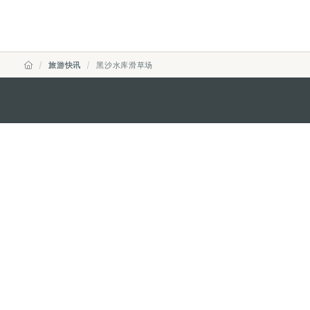
旅游快讯
黑沙水库滑草场
澳门特别行政区政府旅游局
地址
澳门宋玉生广场335-341号获多
电邮
mgto@macaotourism.gov.mo
电话
+853 2831 5566
传真
+853 2851 0104
旅游热线
+853 2833 3000