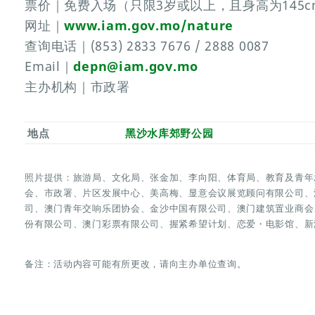
票价｜免费入场（只限3岁或以上，且身高为145
网址｜
www.iam.gov.mo/nature
查询电话｜(853) 2833 7676 / 2888 0087
Email｜
depn@iam.gov.mo
主办机构｜市政署
地点
黑沙水库郊野公园
照片提供：旅游局、文化局、张金加、李向阳、体育局、教育及青年
会、市政署、片区发展中心、美高梅、显意会议展览顾问有限公司、
司、澳门青年交响乐团协会、金沙中国有限公司、澳门建筑置业商会
份有限公司、澳门彩票有限公司、握紧希望计划、恋爱・电影馆、新
备注：活动内容可能有所更改，请向主办单位查询。