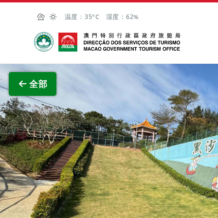
跳至主内容
温度：
35°C
湿度：
62%
澳门特别行政区政府旅游局
查看原
全部