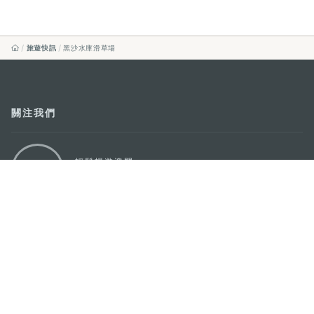
旅遊快訊
黑沙水庫滑草場
關注我們
輕鬆暢遊澳門
下載手機應用程式
澳門特別行政區政府旅遊局