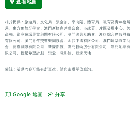
查看地圖
相片提供：旅遊局、文化局、張金加、李向陽、體育局、教育及青年發展
局、東方葡萄牙學會、澳門新橋商戶聯合會、市政署、片區發展中心、美
高梅、顯意會議展覽顧問有限公司、澳門漁民互助會、澳娛綜合度假股份
有限公司、澳門青年交響樂團協會、金沙中國有限公司、澳門建築置業商
會、藝嘉國際有限公司、新濠影滙、澳門輕軌股份有限公司、澳門彩票有
限公司、握緊希望計劃、戀愛・電影館、新濠天地
備註：活動內容可能有所更改，請向主辦單位查詢。
Google 地圖
分享