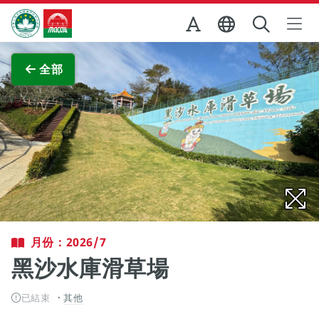
跳至主内容
澳門特別行政區政府旅遊局
查看原圖
全部
月份：2026/7
黑沙水庫滑草場
已結束
其他