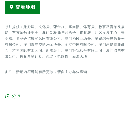
查看地图
照片提供：旅游局、文化局、张金加、李向阳、体育局、教育及青年发展
局、东方葡萄牙学会、澳门新桥商户联合会、市政署、片区发展中心、美
高梅、显意会议展览顾问有限公司、澳门渔民互助会、澳娱综合度假股份
有限公司、澳门青年交响乐团协会、金沙中国有限公司、澳门建筑置业商
会、艺嘉国际有限公司、新濠影汇、澳门轻轨股份有限公司、澳门彩票有
限公司、握紧希望计划、恋爱・电影馆、新濠天地
备注：活动内容可能有所更改，请向主办单位查询。
分享