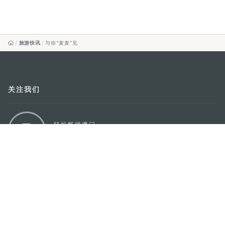
旅游快讯
与你“麦麦”见
关注我们
轻松畅游澳门
下载手机应用程序
澳门特别行政区政府旅游局