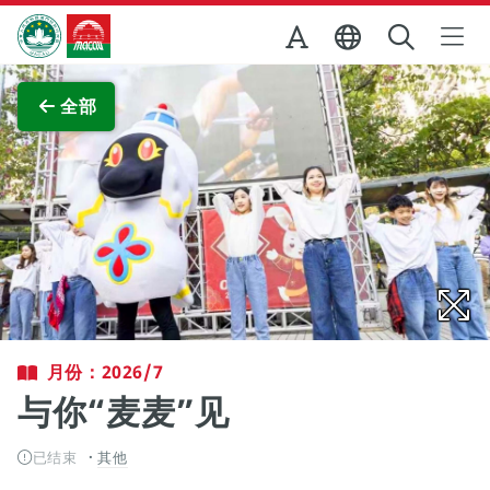
跳至主内容
澳门特别行政区政府旅游局
查看原图
全部
月份：2026/7
与你“麦麦”见
已结束
其他