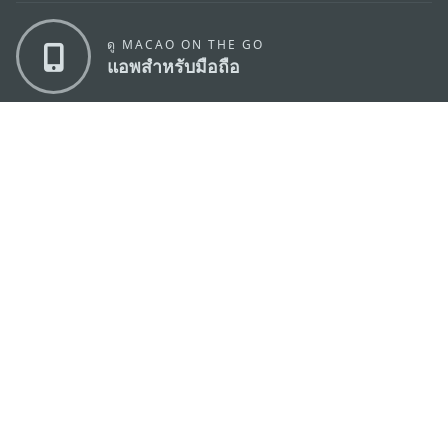
ดู MACAO ON THE GO
แอพสำหรับมือถือ
สำนักงานการท่องเที่ยวของรัฐบาลมาเก๊า
ที่อยู่
188 อาคารสปริงทาวเวอร์ ชั้น 19 ถนนพญาไท แขวงทุ่ง
พญาไท เขตราชเทวี กรุงเทพมหานคร 10400
อีเมล์
infos@macaotourism.in.th
โทรศัพท์
+669 5254 4464
สายด่วน
+853 2833 3000
สำหรับนักท่อง