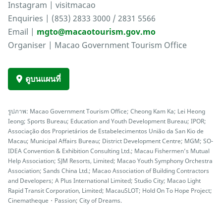
Instagram | visitmacao
Enquiries | (853) 2833 3000 / 2831 5566
Email |
mgto@macaotourism.gov.mo
Organiser | Macao Government Tourism Office
ดูบนแผนที่
รูปภาพ: Macao Government Tourism Office; Cheong Kam Ka; Lei Heong
Ieong; Sports Bureau; Education and Youth Development Bureau; IPOR;
Associação dos Proprietários de Estabelecimentos União da San Kio de
Macau; Municipal Affairs Bureau; District Development Centre; MGM; SO-
IDEA Convention & Exhibition Consulting Ltd.; Macau Fishermen’s Mutual
Help Association; SJM Resorts, Limited; Macao Youth Symphony Orchestra
Association; Sands China Ltd.; Macao Association of Building Contractors
and Developers; A Plus International Limited; Studio City; Macao Light
Rapid Transit Corporation, Limited; MacauSLOT; Hold On To Hope Project;
Cinematheque・Passion; City of Dreams.