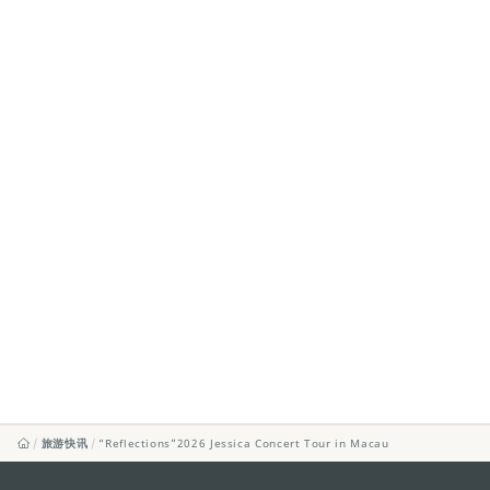
旅游快讯
“Reflections”2026 Jessica Concert Tour in Macau