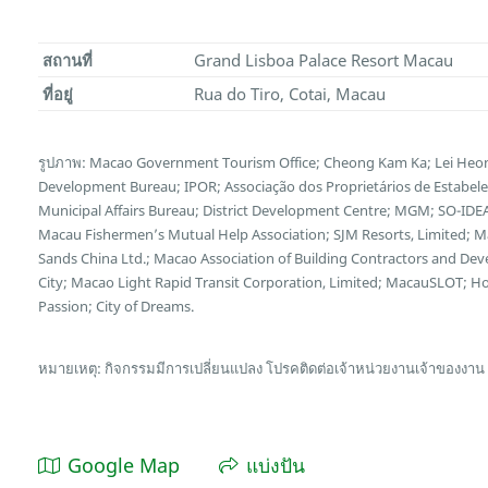
สถานที่
Grand Lisboa Palace Resort Macau
ที่อยู่
Rua do Tiro, Cotai, Macau
รูปภาพ: Macao Government Tourism Office; Cheong Kam Ka; Lei Heon
Development Bureau; IPOR; Associação dos Proprietários de Estabel
Municipal Affairs Bureau; District Development Centre; MGM; SO-IDEA
Macau Fishermen’s Mutual Help Association; SJM Resorts, Limited; 
Sands China Ltd.; Macao Association of Building Contractors and Deve
City; Macao Light Rapid Transit Corporation, Limited; MacauSLOT; 
Passion; City of Dreams.
หมายเหตุ: กิจกรรมมีการเปลี่ยนแปลง โปรคติดต่อเจ้าหน่วยงานเจ้าของงาน
Google Map
แบ่งปัน