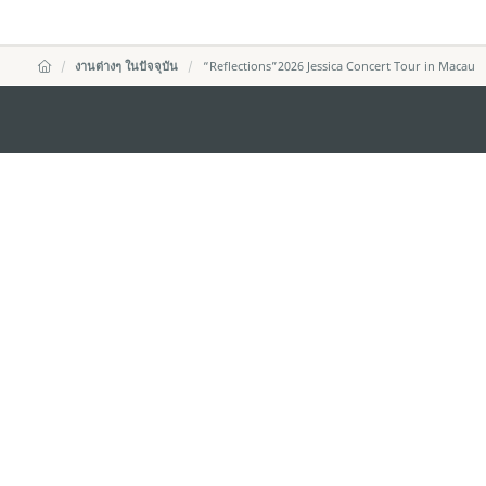
งานต่างๆ ในปัจจุบัน
“Reflections”2026 Jessica Concert Tour in Macau
สำนักงานการท่องเที่ยวของรัฐบาลมาเก๊า
ที่อยู่
188 อาคารสปริงทาวเ
พญาไท เขตราชเทวี 
อีเมล์
infos@macaotouris
โทรศัพท์
+669 5254 4464
สายด่วนสำหรับนักท่องเที่ยว
+853 2833 3000
เกี่ยวกับเรา
ติดต่อเรา
ข้อตกลงและเงื่อนไข
นโยบา