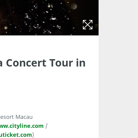
a Concert Tour in
Resort Macau
ww.cityline.com
/
ticket.com
)