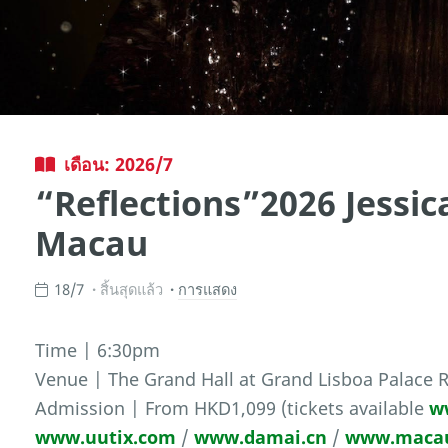
เดือน: 2026/7
“Reflections”2026 Jessic
Macau
18/7
สิ้นสุดแล้ว
การแสดง
Time | 6:30pm
Venue | The Grand Hall at Grand Lisboa Palace 
Admission | From HKD1,099 (tickets available
w
www.uutix.com
/
www.damai.cn
/
www.macau