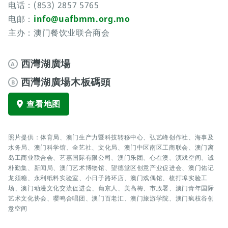
电话：(853) 2857 5765
电邮：
info@uafbmm.org.mo
主办：澳门餐饮业联合商会
西灣湖廣場
A
西灣湖廣場木板碼頭
B
查看地图
照片提供：体育局、澳门生产力暨科技转移中心、弘艺峰创作社、海事及
水务局、澳门科学馆、全艺社、文化局、澳门中区南区工商联会、澳门离
岛工商业联合会、艺嘉国际有限公司、澳门乐团、心在澳、演戏空间、诚
朴勤集、新闻局、澳门艺术博物馆、望德堂区创意产业促进会、澳门佑记
龙须糖、永利纸料实验室、小日子路环店、澳门戏偶馆、梳打埠实验工
场、澳门动漫文化交流促进会、葡京人、美高梅、市政署、澳门青年国际
艺术文化协会、嘤鸣合唱团、澳门百老汇、澳门旅游学院、澳门疯枝谷创
意空间