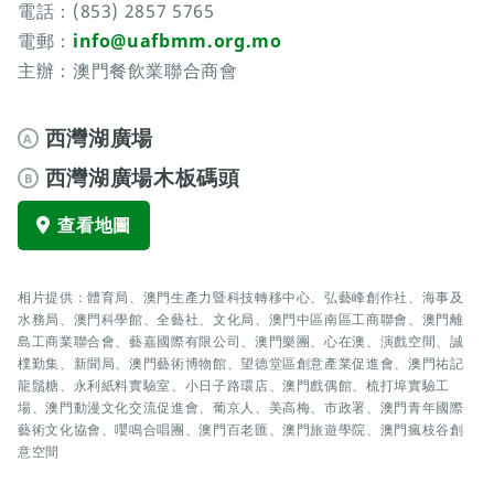
電話：(853) 2857 5765
電郵：
info@uafbmm.org.mo
主辦：澳門餐飲業聯合商會
西灣湖廣場
A
西灣湖廣場木板碼頭
B
查看地圖
相片提供：體育局、澳門生產力暨科技轉移中心、弘藝峰創作社、海事及
水務局、澳門科學館、全藝社、文化局、澳門中區南區工商聯會、澳門離
島工商業聯合會、藝嘉國際有限公司、澳門樂團、心在澳、演戲空間、誠
樸勤集、新聞局、澳門藝術博物館、望德堂區創意產業促進會、澳門祐記
龍鬚糖、永利紙料實驗室、小日子路環店、澳門戲偶館、梳打埠實驗工
場、澳門動漫文化交流促進會、葡京人、美高梅、市政署、澳門青年國際
藝術文化協會、嚶鳴合唱團、澳門百老匯、澳門旅遊學院、澳門瘋枝谷創
意空間