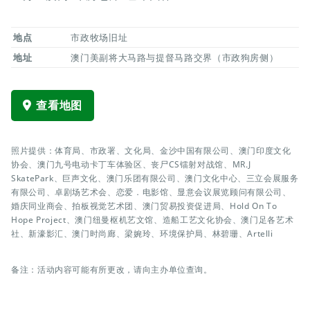
地点
市政牧场旧址
地址
澳门美副将大马路与提督马路交界（市政狗房侧）
查看地图
照片提供：体育局、市政署、文化局、金沙中国有限公司、澳门印度文化
协会、澳门九号电动卡丁车体验区、丧尸CS镭射对战馆、MR.J
SkatePark、巨声文化、澳门乐团有限公司、澳门文化中心、三立会展服务
有限公司、卓剧场艺术会、恋爱．电影馆、显意会议展览顾问有限公司、
婚庆同业商会、拍板视觉艺术团、澳门贸易投资促进局、Hold On To
Hope Project、澳门纽曼枢机艺文馆、造船工艺文化协会、澳门足各艺术
社、新濠影汇、澳门时尚廊、梁婉玲、环境保护局、林碧珊、Artelli
备注：活动内容可能有所更改，请向主办单位查询。