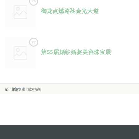
76
御龙点燃路氹金光大道
77
第55届婚纱婚宴美容珠宝展
旅游快讯
搜索结果