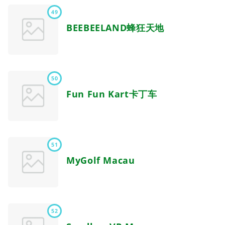
49
BEEBEELAND蜂狂天地
50
Fun Fun Kart卡丁车
51
MyGolf Macau
52