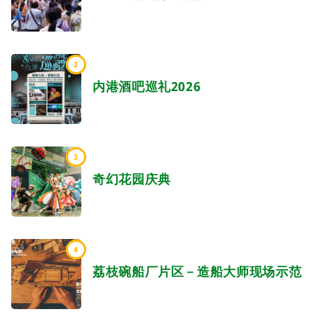
2
内港酒吧巡礼2026
3
奇幻花园庆典
4
荔枝碗船厂片区－造船大师现场示范