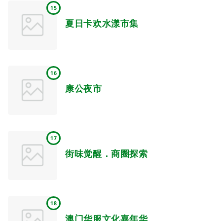
15
夏日卡欢水漾市集
16
康公夜市
17
街味觉醒．商圈探索
18
澳门华服文化嘉年华