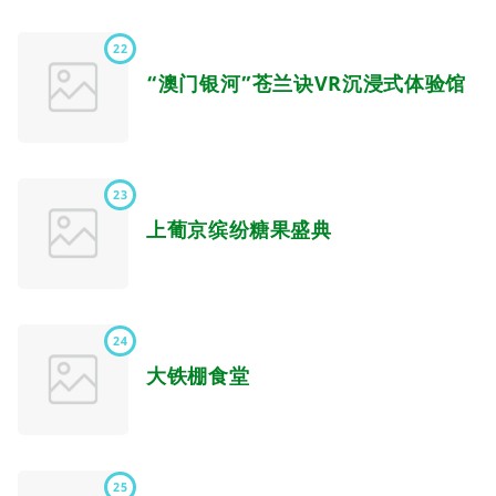
22
“澳门银河”苍兰诀VR沉浸式体验馆
23
上葡京缤纷糖果盛典
24
大铁棚食堂
25