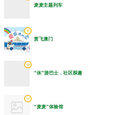
麦麦主题列车
9
赏飞澳门
10
“休”游巴士．社区探趣
11
“麦麦”体验馆