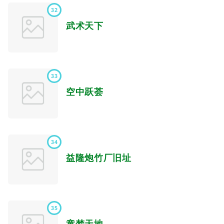
32
武术天下
33
空中跃荟
34
益隆炮竹厂旧址
35
童梦天地