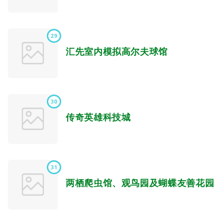
29
汇先室内模拟高尔夫球馆
30
传奇英雄科技城
31
两栖爬虫馆、观鸟园及蝴蝶友善花园