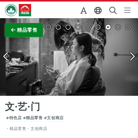
跳至主内容
澳门特别行政区政府旅游局
查看原图
精品零售
文·艺·门
#特色店
#精品零售
#文创商店
精品零售
・
文创商店