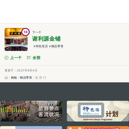
10
下一个
谢利源金铺
#特色老店
#精品零售
上一个
全部
更新于：2025年8月4日
购物
精品零售
文·艺·门
external links