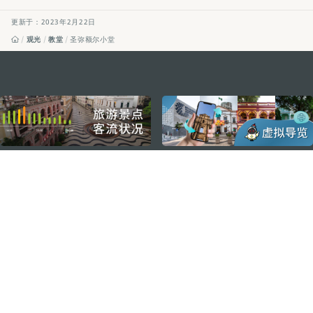
更新于：2023年2月22日
观光
教堂
圣弥额尔小堂
external links
关注我们
轻松畅游澳门