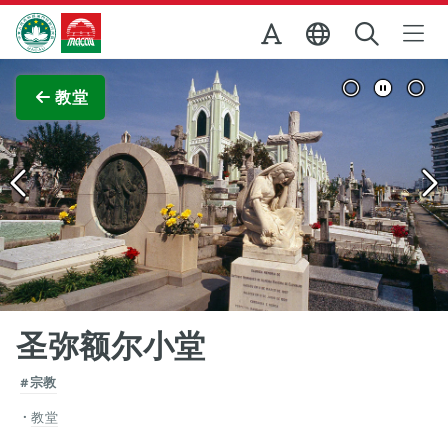
跳至主内容
澳门特别行政区政府旅游局
查看原图
教堂
圣弥额尔小堂
#宗教
教堂