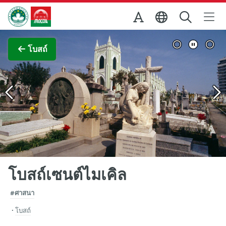
Skip to Main Content
สำนักงานการท่องเที่ยวของรัฐบาลมาเก๊า
ภาพขยาย
โบสถ์
โบสถ์เซนต์ไมเคิล
#ศาสนา
โบสถ์