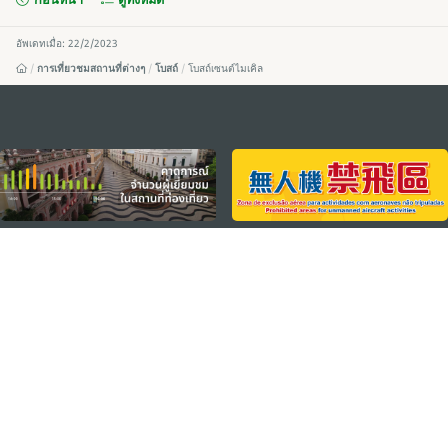
อัพเดทเมื่อ: 22/2/2023
การเที่ยวชมสถานที่ต่างๆ
โบสถ์
โบสถ์เซนต์ไมเคิล
external links
ติดตามข่าวสาร
ดู MACAO ON THE GO
แอพสำหรับมือถือ