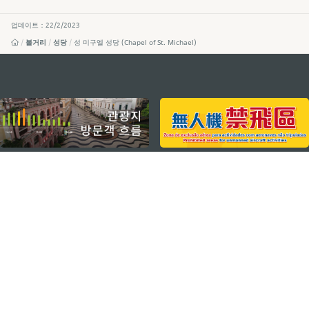
업데이트：22/2/2023
볼거리
성당
성 미구엘 성당 (Chapel of St. Michael)
external links
지속적인 관심 부탁드립니다
마카오 여행 추천 어플리케이션
모바일 어플리케이션