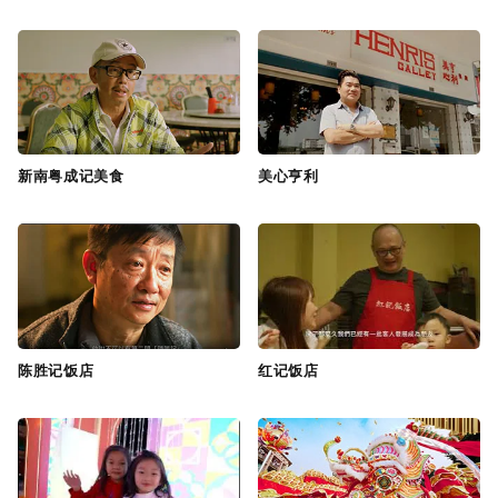
新南粤成记美食
美心亨利
陈胜记饭店
红记饭店