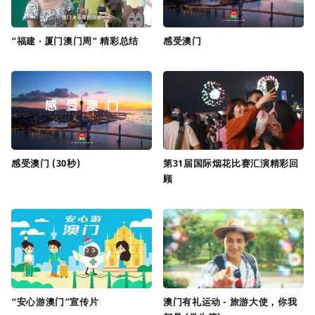
“福建 ‧ 厦门澳门周” 精彩总结
感受澳门
感受澳门 (30秒)
第31届国际烟花比赛汇演精彩回
顾
“安心游澳门”宣传片
澳门有礼运动 - 旅游大使，你我