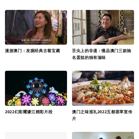
漫游澳门：发掘经典古着宝藏
舌尖上的非遗：慢品澳门三款驰
名蛋挞的独有滋味
2022幻彩耀濠江精彩片段
澳门之味巡礼2022五都荟萃宣传
片