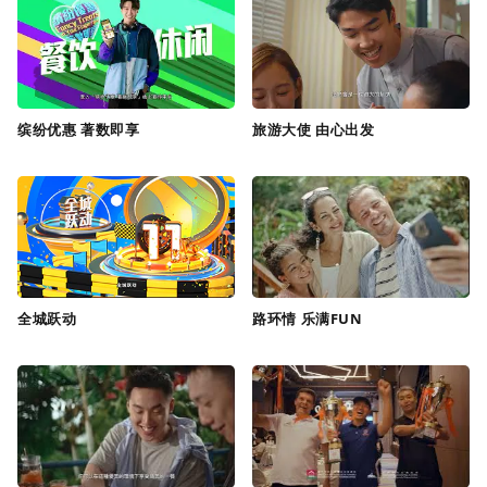
缤纷优惠 著数即享
旅游大使 由心出发
全城跃动
路环情 乐满FUN