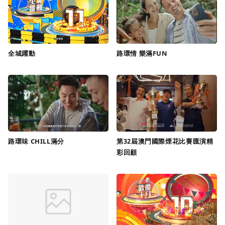
全城躍動
路環情 樂滿FUN
路環味 CHILL滿分
第32屆澳門國際煙花比賽匯演精
彩回顧