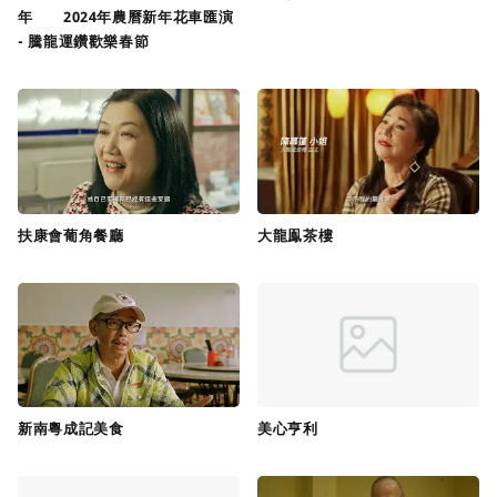
年 2024年農曆新年花車匯演
- 騰龍運鑽歡樂春節
扶康會葡角餐廳
大龍鳯茶樓
新南粵成記美食
美心亨利