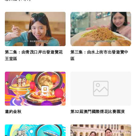
第二集：由青茂口岸出發遊覽花
第三集：由水上街市出發遊覽中
王堂區
區
邀約金秋
第32屆澳門國際煙花比賽匯演