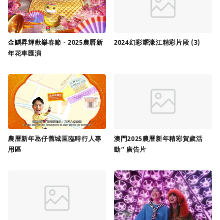
金鱗昇輝歡樂春節 - 2025農曆新
2024幻彩耀濠江精彩片段 (3)
年花車匯演
農曆新年氹仔舊城區臨時行人專
澳門2025農曆新年精彩賀歲活
用區
動” 廣告片