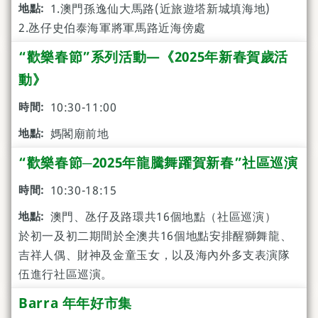
1.澳門孫逸仙大馬路(近旅遊塔新城填海地)
2.氹仔史伯泰海軍將軍馬路近海傍處
“歡樂春節”系列活動—《2025年新春賀歲活
動》
10:30-11:00
媽閣廟前地
“歡樂春節─2025年龍騰舞躍賀新春”社區巡演
10:30-18:15
澳門、氹仔及路環共16個地點（社區巡演）
於初一及初二期間於全澳共16個地點安排醒獅舞龍、
吉祥人偶、財神及金童玉女，以及海內外多支表演隊
伍進行社區巡演。
Barra 年年好市集