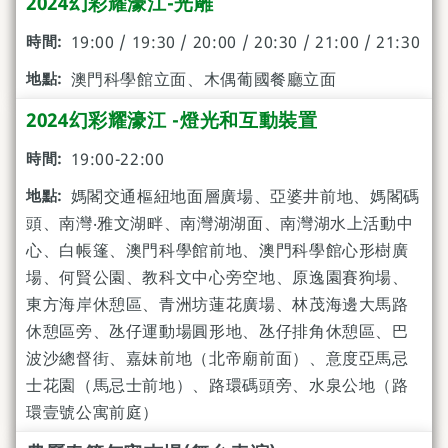
2024幻彩耀濠江-光雕
19:00 / 19:30 / 20:00 / 20:30 / 21:00 / 21:30
澳門科學館立面、木偶葡國餐廳立面
2024幻彩耀濠江 -燈光和互動裝置
19:00-22:00
媽閣交通樞紐地面層廣場、亞婆井前地、媽閣碼
頭、南灣‧雅文湖畔、南灣湖湖面、南灣湖水上活動中
心、白帳篷、澳門科學館前地、澳門科學館心形樹廣
場、何賢公園、教科文中心旁空地、原逸園賽狗場、
東方海岸休憩區、青洲坊蓮花廣場、林茂海邊大馬路
休憩區旁、氹仔運動場圓形地、氹仔排角休憩區、巴
波沙總督街、嘉妹前地（北帝廟前面）、意度亞馬忌
士花園（馬忌士前地）、路環碼頭旁、水泉公地（路
環壹號公寓前庭）