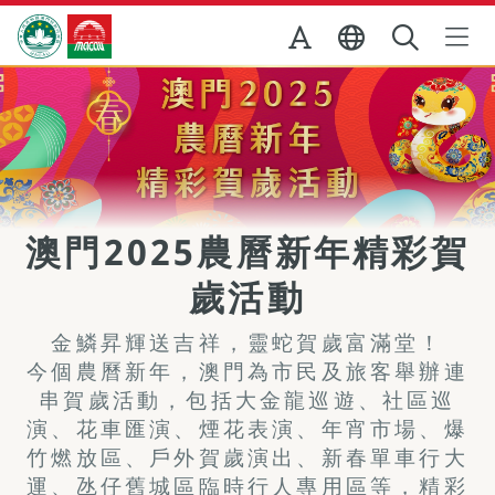
跳至主内容
澳門特別行政區政府旅遊局
澳門2025農曆新年精彩賀
歲活動
金鱗昇輝送吉祥，靈蛇賀歲富滿堂！
今個農曆新年，澳門為市民及旅客舉辦連
串賀歲活動，包括大金龍巡遊、社區巡
演、花車匯演、煙花表演、年宵市場、爆
竹燃放區、戶外賀歲演出、新春單車行大
運、氹仔舊城區臨時行人專用區等，精彩