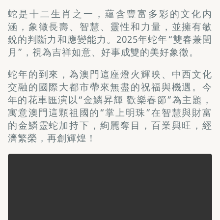
蛇是十二生肖之一，蘊含豐富多彩的文化内
涵，象徵長壽、智慧、靈性和力量，並擁有敏
銳的判斷力和應變能力。2025年蛇年“雙春兼閏
月”，視為吉祥如意、好事成雙的美好象徵。
蛇年的到來，為澳門這座燈火輝映、中西文化
交融的國際大都市帶來無盡的祝福與機遇。今
年的花車匯演以“金鱗昇輝 歡樂春節”為主題，
寓意澳門這顆祖國的“掌上明珠”在智慧與財富
的金鱗靈蛇加持下，絢麗奪目，百業興旺，經
濟繁榮，再創輝煌！