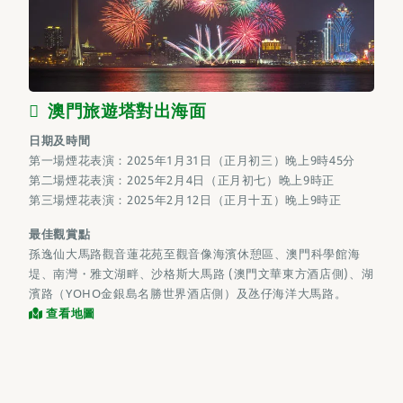
澳門旅遊塔對出海面
日期及時間
第一場煙花表演：2025年1月31日（正月初三）晚上9時45分
第二場煙花表演：2025年2月4日（正月初七）晚上9時正
第三場煙花表演：2025年2月12日（正月十五）晚上9時正
最佳觀賞點
孫逸仙大馬路觀音蓮花苑至觀音像海濱休憩區、澳門科學館海
堤、南灣・雅文湖畔、沙格斯大馬路 (澳門文華東方酒店側)、湖
濱路（YOHO金銀島名勝世界酒店側）及氹仔海洋大馬路。
查看地圖