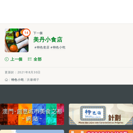
14
下一個
美丹小食店
#特色老店
#特色小吃
上一個
全部
更新於：2021年8月30日
特色小吃
洪馨椰子
external links