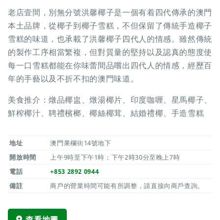
老店壹間，別無分號洪馨椰子是一個有着四代傳承的澳門
本土品牌，從椰子到椰子雪糕，不但保留了傳統手造椰子
雪糕的味道，也承載了洪馨椰子四代人的情感。雖然傳統
的製作工序相當繁複，但對質量的堅持以及認真的態度使
每一口雪糕都能在你味蕾間品嚐出四代人的情感，經歷百
年的手藝以及不折不扣的澳門味道。
美食推介：燉品椰盅、燉湯椰片、印度咖喱、星馬椰子、
鮮榨椰汁、聘禮檳榔、椰絲椰茸、結婚禮椰、手造雪糕
地址
澳門果欄街14號地下
開放時間
上午9時至下午1時；下午2時30分至晚上7時
電話
+853 2892 0944
備註
商戶的營業時間可能有所調整，請直接向商戶查詢。
查看地圖