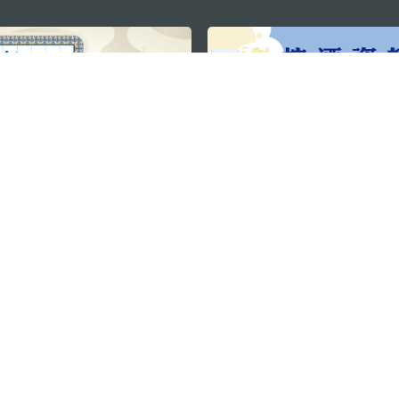
關注我們
利大廈12樓
輕鬆暢遊澳門
下載手機應用