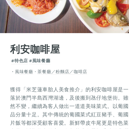
利安咖啡屋
#特色店
#風味餐廳
風味餐廳
・
茶餐廳／粉麵店／咖啡店
獲得「米芝蓮車胎人美食推介」的利安咖啡屋是一間
落於澳門半島西灣湖邊，及後搬到氹仔地堡街。雖
然不變，繼續為客人做出一道道美味菜式。以葡國
品分量十足。其中傳統的葡國菜式紅豆豬手、葡國
片飯等都深受顧客喜愛。新鮮帶皮牛尾更是特色菜