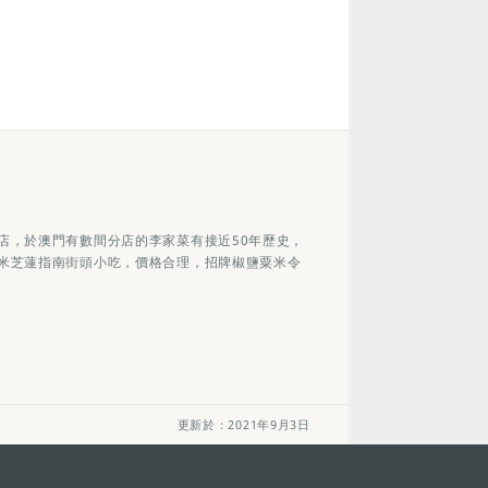
店，於澳門有數間分店的李家菜有接近50年歷史，
米芝蓮指南街頭小吃，價格合理，招牌椒鹽粟米令
更新於：2021年9月3日