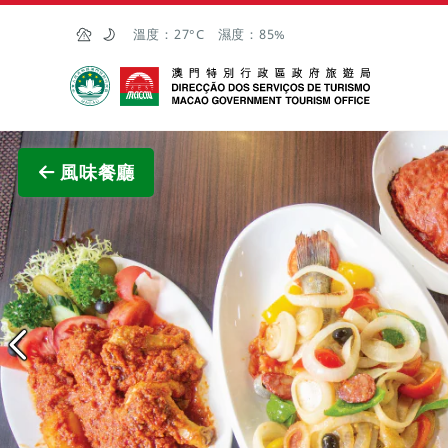
跳至主内容
溫度：
27°C
濕度：
85%
澳門特別行政區政府旅遊局
查看原
風味餐廳