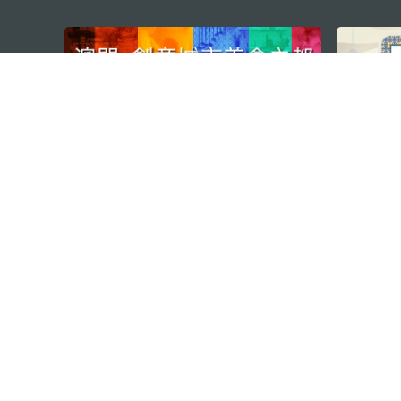
external links
澳門特別行政區政府旅遊局
地址
澳門宋玉生廣場335-341號獲多
電郵
mgto@macaotourism.gov.mo
電話
+853 2831 5566
傳真
+853 2851 0104
旅遊熱線
+853 2833 3000