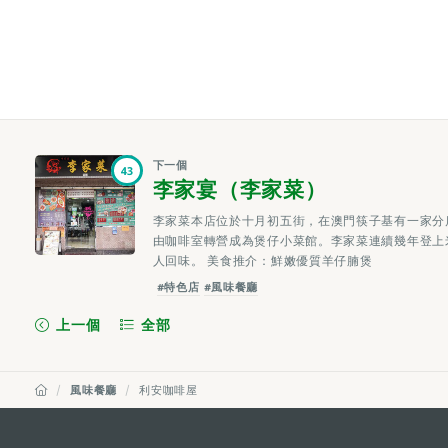
下一個
43
李家宴（李家菜）
李家菜本店位於十月初五街，在澳門筷子基有一家分
由咖啡室轉營成為煲仔小菜館。李家菜連續幾年登上
人回味。 美食推介：鮮嫩優質羊仔腩煲
#特色店
#風味餐廳
上一個
全部
風味餐廳
利安咖啡屋