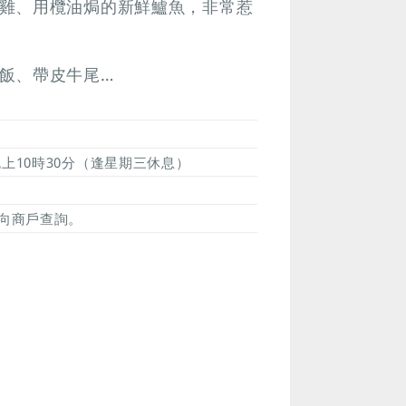
雞、用欖油焗的新鮮鱸魚，非常惹
飯、帶皮牛尾…
晚上10時30分（逢星期三休息）
向商戶查詢。