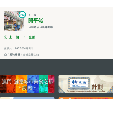
103
下一個
開平佬
#特色店
#風味餐廳
上一個
全部
更新於：2025年4月9日
風味餐廳
進補堂養生館
external links