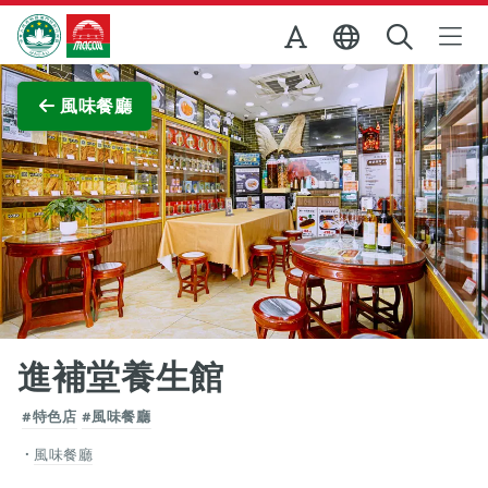
跳至主内容
澳門特別行政區政府旅遊局
查看原圖
風味餐廳
進補堂養生館
#特色店
#風味餐廳
風味餐廳