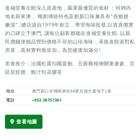
進補堂養生館深入原産地，嚴選最優質的食材 ；特聘內
地名厨來澳， 獨創傅統特色及創新口味兼具有“燕鮑翅 ·
嫩湯” ;總店源自1979年創立，專管海味批發,以貨真價實
的口碑立于澳門, 讓每位顧客都能在進補堂養生館, 以親
民價錢便能品營到價格不菲的山珍海味，承接各類派對私
房菜，真材實料無添加，為您健康加滿分!
美食推介：法國松露扣國宴鮑、五榖雜糧燴關東遼參、宮
廷皇炆翅、鮑汁扣花膠皇
地址
澳門新口岸飛南第街66號百德大厦地下L座
電話
+853 28757361
查看地圖