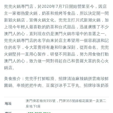
兜兜火鍋專門店，於2020年7月7日開始營業至今，因店
主一家都熱愛火鍋，奶茶和燒烤等食品，所以決定開一間
新穎火鍋店，宣傳火鍋文化。兜兜主打川式新潮火鍋，加
上現今年輕人最喜歡的奶茶和台式甜品，迅速虜獲了不少
澳門人的心，直到現在仍是澳門火鍋市場中的首選之一。
兜兜火鍋專門店的名字由来於店主希望用一個容易讀和記
住的名字，令大眾覺得有趣和印象深刻，從而命名。兜兜
火鍋堅持一直用心製作，研發不同新品，努力用食物打動
澳門人的心，致力做一間對得起自己和普羅大眾的良心火
鍋店。
美食推介：兜兜手打鮮蝦滑、招牌清油麻辣鍋拼雲南珍鮮
菌鍋、串燒把把牛肉、豆腐沙冰手工芋丸、招牌珍珠奶茶
澳門俾若翰街355號，門牌355號綠楊花園第一及第二
地址
座地下I座