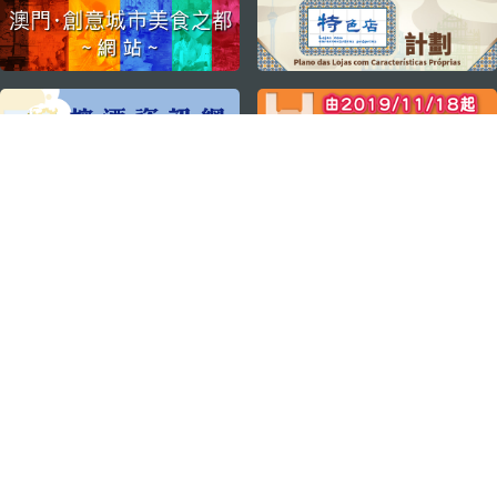
external links
關注我們
輕鬆暢遊澳門
下載手機應用程式