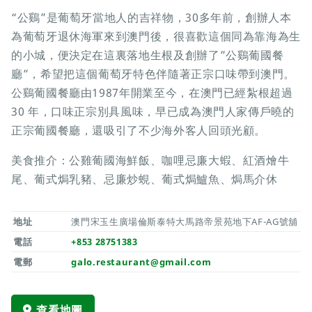
“公鷄”是葡萄牙當地人的吉祥物，30多年前，創辦人本
為葡萄牙退休海軍來到澳門後，很喜歡這個同為靠海為生
的小城，便決定在這裏落地生根及創辦了”公鷄葡國餐
廳”，希望把這個葡萄牙特色伴隨著正宗口味帶到澳門。
公鷄葡國餐廳由1987年開業至今，在澳門已經紮根超過
30 年，口味正宗別具風味，早已成為澳門人家傳戶曉的
正宗葡國餐廳，還吸引了不少海外客人回頭光顧。
美食推介：公雞葡國海鮮飯、咖哩忌廉大蝦、紅酒燴牛
尾、葡式焗乳豬、忌廉炒蜆、葡式焗鱸魚、焗馬介休
地址
澳門宋玉生廣場倫斯泰特大馬路帝景苑地下AF-AG號舖
電話
+853 28751383
電郵
galo.restaurant@gmail.com
查看地圖