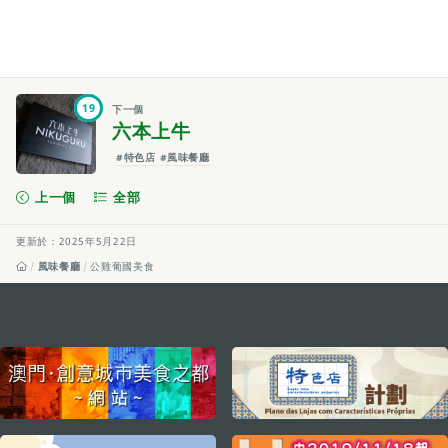
19
下一個
六本上牛
#特色店
#風味餐廳
上一個
全部
更新於：2025年5月22日
風味餐廳
公雞葡國美食
external links