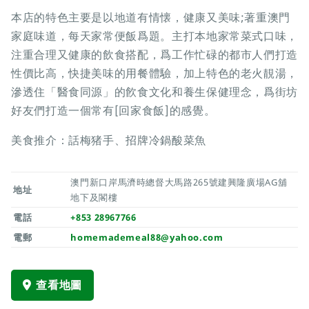
本店的特色主要是以地道有情懐，健康又美味;著重澳門
家庭味道，每天家常便飯爲題。主打本地家常菜式口味，
注重合理又健康的飲食搭配，爲工作忙碌的都市人們打造
性價比高，快捷美味的用餐體驗，加上特色的老火靚湯，
滲透住「醫食同源」的飮食文化和養生保健理念，爲街坊
好友們打造一個常有[回家食飯]的感覺。
美食推介：話梅猪手、招牌冷鍋酸菜魚
澳門新口岸馬濟時總督大馬路265號建興隆廣場AG舖
地址
地下及閣樓
電話
+853 28967766
電郵
homemademeal88@yahoo.com
查看地圖