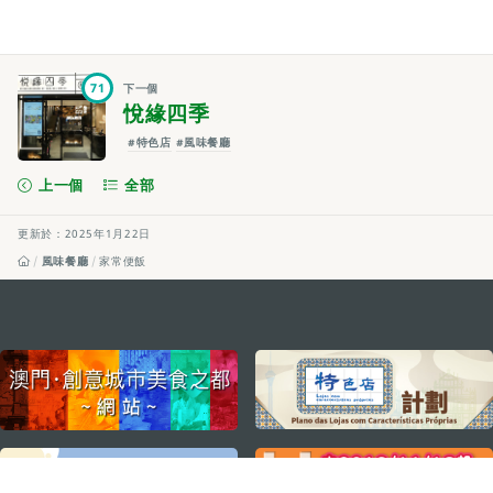
71
下一個
悅緣四季
#特色店
#風味餐廳
上一個
全部
更新於：2025年1月22日
風味餐廳
家常便飯
external links