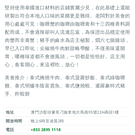
堅持使用泰國進口材料的店鋪實屬少見，在此基礎上還能
研製出符合本地人口味的菜餚更是難得。老闆對於美食的
用心處處可見：咖喱蟹的咖喱由咖喱膏和十三四種香料調
配而成，不會過辣卻叫人流連忘返，為保證出品穩定使用
肉蟹而非膏蟹；豬手的鹵水為店主秘製，燜六七個鐘頭，
早已入口即化；尖椒燒牛肉鮮甜略帶酸，不僅美味還開
胃，哪種味道都不會搶風頭，一切都是恰恰好。店主用
心，食客開心，來這裡吃，放心！
美食推介：泰式腌燒牛肉、泰式菠蘿炒飯、泰式綠咖喱
雞、泰式明爐冬陰富貴魚、泰式鹽燒蝦、暹羅象特式豬
手、炸蝦餅
地址
澳門沙梨頭爹美刁施拿地大馬路95號22A碼頭1樓
開放時間
晚上6時至凌晨2時
電話
+853 2895 1118