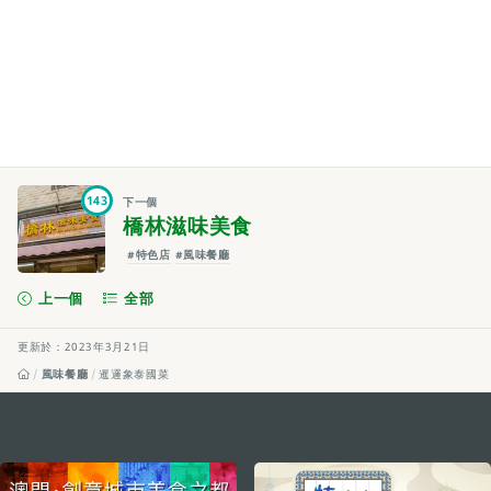
143
下一個
橋林滋味美食
#特色店
#風味餐廳
上一個
全部
更新於：2023年3月21日
風味餐廳
暹邏象泰國菜
external links