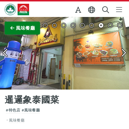
跳至主内容
澳門特別行政區政府旅遊局
查看原圖
風味餐廳
暹邏象泰國菜
#特色店
#風味餐廳
風味餐廳