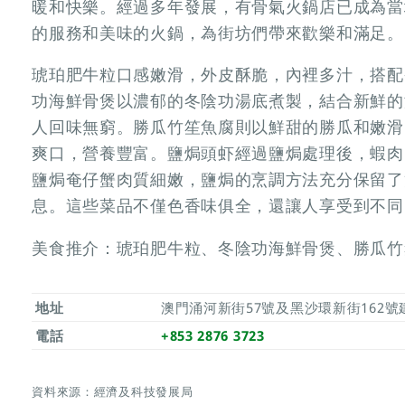
暖和快樂。經過多年發展，有骨氣火鍋店已成為當
的服務和美味的火鍋，為街坊們帶來歡樂和滿足。
琥珀肥牛粒口感嫩滑，外皮酥脆，內裡多汁，搭配
功海鮮骨煲以濃郁的冬陰功湯底煮製，結合新鮮的
人回味無窮。勝瓜竹笙魚腐則以鮮甜的勝瓜和嫩滑
爽口，營養豐富。鹽焗頭虾經過鹽焗處理後，蝦肉
鹽焗奄仔蟹肉質細嫩，鹽焗的烹調方法充分保留了
息。這些菜品不僅色香味俱全，還讓人享受到不同
美食推介：琥珀肥牛粒、冬陰功海鮮骨煲、勝瓜竹
地址
澳門涌河新街57號及黑沙環新街162
電話
+853 2876 3723
資料來源：經濟及科技發展局