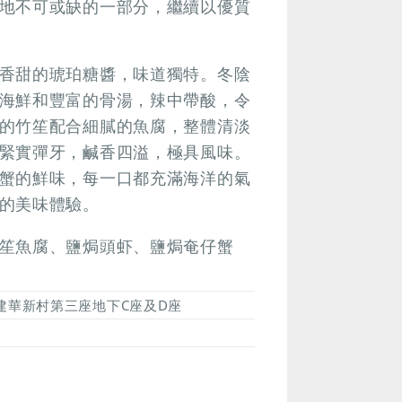
地不可或缺的一部分，繼續以優質
香甜的琥珀糖醬，味道獨特。冬陰
海鮮和豐富的骨湯，辣中帶酸，令
的竹笙配合細膩的魚腐，整體清淡
緊實彈牙，鹹香四溢，極具風味。
蟹的鮮味，每一口都充滿海洋的氣
的美味體驗。
笙魚腐、鹽焗頭虾、鹽焗奄仔蟹
號建華新村第三座地下C座及D座