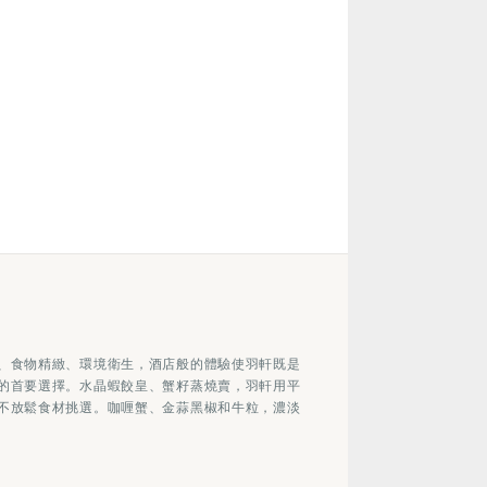
、食物精緻、環境衛生，酒店般的體驗使羽軒既是
的首要選擇。水晶蝦餃皇、蟹籽蒸燒賣，羽軒用平
不放鬆食材挑選。咖喱蟹、金蒜黑椒和牛粒，濃淡