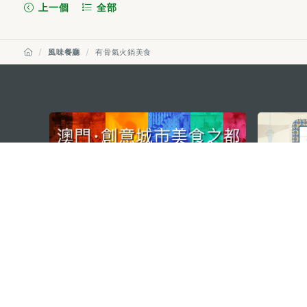
上一個
全部
風味餐廳
有骨氣火鍋美食
external links
澳門特別行政區政府旅遊局
地址
澳門宋玉生廣場335-341號獲多
電郵
mgto@macaotourism.gov.mo
電話
+853 2831 5566