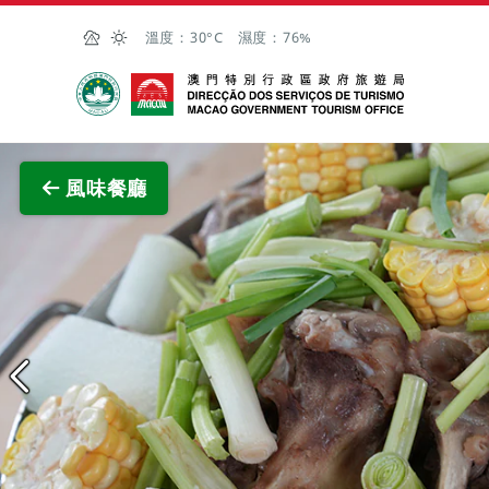
跳至主内容
溫度：
30°C
濕度：
76%
澳門特別行政區政府旅遊局
查看原
風味餐廳