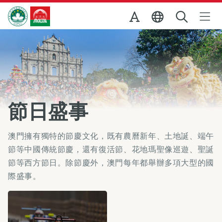
跳至主内容
澳門特別行政區政府旅遊局
節日盛事
澳門擁有獨特的節慶文化，既有農曆新年、土地誕、端午
節等中國傳統節慶，還有復活節、花地瑪聖像巡遊、聖誕
節等西方節日。除節慶外，澳門每年都舉辦多項大型的國
際盛事。