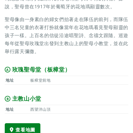
說，聖母曾在1917年於葡萄牙的花地瑪顯靈數次。
聖母像由一身素白的婦女們抬著走在隊伍的前列，而隊伍
中三名兒童的衣著打扮就像當年在花地瑪看見聖母顯靈的
孩子一樣。上百名的信徒沿途唱聖詩、念禱文跟隨。巡遊
每年從聖母玫瑰堂出發到主教山上的聖母小教堂，並在此
舉行露天彌撒。
玫瑰聖母堂（板樟堂）
A
地址
板樟堂前地
主教山小堂
B
地址
西望洋山頂
查看地圖