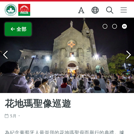
跳至主内容
澳門特別行政區政府旅遊局
查看原圖
全部
花地瑪聖像巡遊
5月
為紀念葡萄牙人最崇拜的花地瑪聖母而舉行的典禮。據