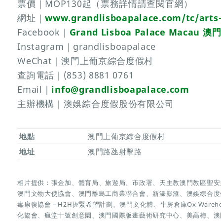
票價｜MOP130起（票務詳情請查閱官網）
網址｜
www.grandlisboapalace.com/tc/arts-
Facebook｜
Grand Lisboa Palace Macau 
Instagram｜grandlisboapalace
WeChat｜澳門上葡京綜合度假村
查詢電話｜(853) 8881 0761
Email｜
info@grandlisboapalace.com
主辦機構｜澳娛綜合度假股份有限公司
地點
澳門上葡京綜合度假村
地址
澳門路氹射擊路
相片提供：張金加、體育局、旅遊局、市政署、天主教澳門教區聖安
澳門文物大使協會、澳門離島工商業聯合會、新濠影滙、澳娛綜合度
毒康復協會－H2H握緊希望計劃、澳門文化體、牛房倉庫Ox Ware
化協會、瘋堂十號創意園、澳門國際版畫藝術研究中心、美高梅、澳