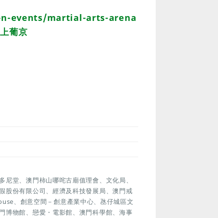
n-events/martial-arts-arena
澳門上葡京
多尼堂、澳門柿山哪咤古廟值理會、文化局、
假股份有限公司、經濟及科技發展局、澳門戒
house、創意空間－創意產業中心、氹仔城區文
門博物館、戀愛・電影館、澳門科學館、海事