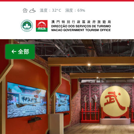
跳至主内容
溫度：
32°C
濕度：
69%
澳門特別行政區政府旅遊局
查看原
全部