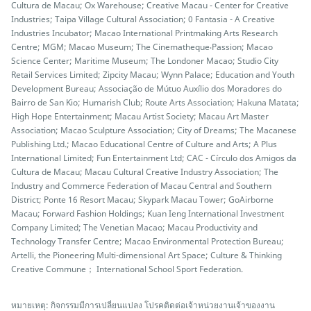
Cultura de Macau; Ox Warehouse; Creative Macau - Center for Creative
Industries; Taipa Village Cultural Association; 0 Fantasia - A Creative
Industries Incubator; Macao International Printmaking Arts Research
Centre; MGM; Macao Museum; The Cinematheque‧Passion; Macao
Science Center; Maritime Museum; The Londoner Macao; Studio City
Retail Services Limited; Zipcity Macau; Wynn Palace; Education and Youth
Development Bureau; Associação de Mútuo Auxílio dos Moradores do
Bairro de San Kio; Humarish Club; Route Arts Association; Hakuna Matata;
High Hope Entertainment; Macau Artist Society; Macau Art Master
Association; Macao Sculpture Association; City of Dreams; The Macanese
Publishing Ltd.; Macao Educational Centre of Culture and Arts; A Plus
International Limited; Fun Entertainment Ltd; CAC - Círculo dos Amigos da
Cultura de Macau; Macau Cultural Creative Industry Association; The
Industry and Commerce Federation of Macau Central and Southern
District; Ponte 16 Resort Macau; Skypark Macau Tower; GoAirborne
Macau; Forward Fashion Holdings; Kuan Ieng International Investment
Company Limited; The Venetian Macao; Macau Productivity and
Technology Transfer Centre; Macao Environmental Protection Bureau;
Artelli, the Pioneering Multi-dimensional Art Space; Culture & Thinking
Creative Commune； International School Sport Federation.
หมายเหตุ: กิจกรรมมีการเปลี่ยนแปลง โปรคติดต่อเจ้าหน่วยงานเจ้าของงาน