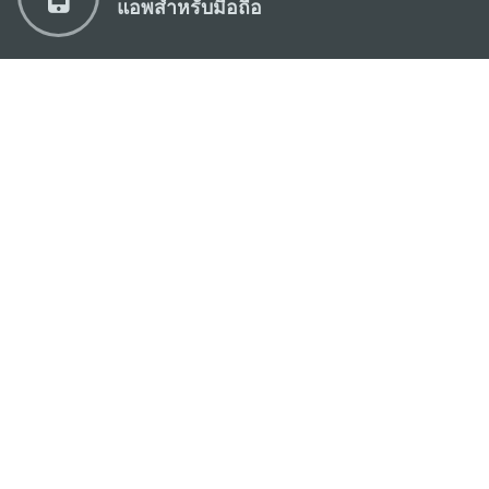
แอพสำหรับมือถือ
สำนักงานการท่องเที่ยวของรัฐบาลมาเก๊า
ที่อยู่
188 อาคารสปริงทาวเวอร์ ชั้น 19 ถนนพญาไท แขวงทุ่ง
พญาไท เขตราชเทวี กรุงเทพมหานคร 10400
อีเมล์
infos@macaotourism.in.th
โทรศัพท์
+669 5254 4464
สายด่วน
+853 2833 3000
สำหรับนักท่อง
เที่ยว