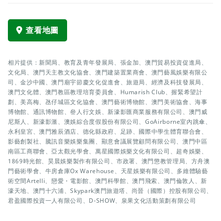
查看地圖
相片提供：新聞局、教育及青年發展局、張金加、澳門貿易投資促進局、
文化局、澳門天主教文化協會、澳門建築置業商會、澳門藝風娛樂有限公
司、金沙中國、澳門廟宇節慶文化促進會、旅遊局、經濟及科技發展局、
澳門文化體、澳門教區教理培育委員會、Humarish Club、握緊希望計
劃、美高梅、氹仔城區文化協會、澳門藝術博物館、澳門美術協會、海事
博物館、通訊博物館、叄人行文娛、新濠影匯商業服務有限公司、澳門威
尼斯人、新濠影滙、澳娛綜合度假股份有限公司、GoAirborne室內跳傘、
永利皇宮、澳門雅辰酒店、德化縣政府、足跡、國際中學生體育聯合會、
影藝創製社、騰訊音樂娛樂集團、顯意會議展覽顧問有限公司、澳門中區
南區工商聯會、亞太觀光學會、萬星國際娛樂文化有限公司、超奇娛樂、
1869時光館、昊晨娛樂製作有限公司、市政署、澳門懲教管理局、方舟澳
門藝術學會、牛房倉庫Ox Warehouse、天星娛樂有限公司、多維體驗藝
術空間Artelli、戀愛・電影館、澳門科學館、澳門飛索、澳門倫敦人、新
濠天地、澳門十六浦、Skypark澳門旅遊塔、尚晉（國際）控股有限公司、
君盈國際投資一人有限公司、D-SHOW、泉果文化活動策劃有限公司