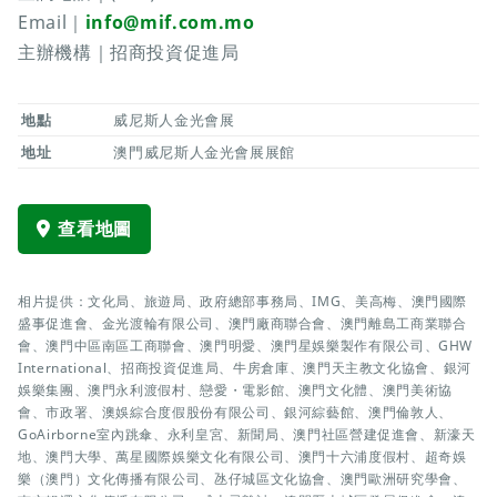
Email｜
info@mif.com.mo
主辦機構｜招商投資促進局
地點
威尼斯人金光會展
地址
澳門威尼斯人金光會展展館
查看地圖
相片提供：文化局、旅遊局、政府總部事務局、IMG、美高梅、澳門國際
盛事促進會、金光渡輪有限公司、澳門廠商聯合會、澳門離島工商業聯合
會、澳門中區南區工商聯會、澳門明愛、澳門星娛樂製作有限公司、GHW
International、招商投資促進局、牛房倉庫、澳門天主教文化協會、銀河
娛樂集團、澳門永利渡假村、戀愛・電影館、澳門文化體、澳門美術協
會、市政署、澳娛綜合度假股份有限公司、銀河綜藝館、澳門倫敦人、
GoAirborne室內跳傘、永利皇宮、新聞局、澳門社區營建促進會、新濠天
地、澳門大學、萬星國際娛樂文化有限公司、澳門十六浦度假村、超奇娛
樂（澳門）文化傳播有限公司、氹仔城區文化協會、澳門歐洲研究學會、