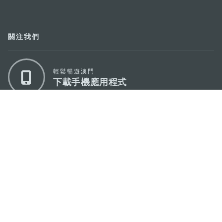
關注我們
輕鬆暢遊澳門
下載手機應用程式
澳門特別行政區政府旅遊局
地址
澳門宋玉生廣場335-341號獲多利大廈12樓
電郵
mgto@macaotourism.gov.mo