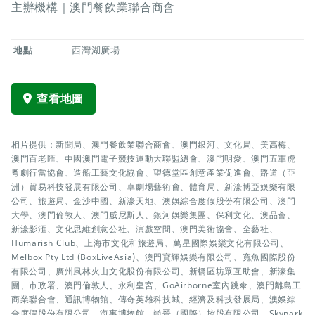
主辦機構｜澳門餐飲業聯合商會
地點
西灣湖廣場
查看地圖
相片提供：新聞局、澳門餐飲業聯合商會、澳門銀河、文化局、美高梅、
澳門百老匯、中國澳門電子競技運動大聯盟總會、澳門明愛、澳門五軍虎
粵劇行當協會、造船工藝文化協會、望德堂區創意產業促進會、路道（亞
洲）貿易科技發展有限公司、卓劇場藝術會、體育局、新濠博亞娛樂有限
公司、旅遊局、金沙中國、新濠天地、澳娛綜合度假股份有限公司、澳門
大學、澳門倫敦人、澳門威尼斯人、銀河娛樂集團、保利文化、澳品薈、
新濠影滙、文化思維創意公社、演戲空間、澳門美術協會、全藝社、
Humarish Club、上海市文化和旅遊局、萬星國際娛樂文化有限公司、
Melbox Pty Ltd (BoxLiveAsia)、澳門寶輝娛樂有限公司、寬魚國際股份
有限公司、廣州風林火山文化股份有限公司、新橋區坊眾互助會、新濠集
團、市政署、澳門倫敦人、永利皇宮、GoAirborne室內跳傘、澳門離島工
商業聯合會、通訊博物館、傳奇英雄科技城、經濟及科技發展局、澳娛綜
合度假股份有限公司、海事博物館、尚晉（國際）控股有限公司、Skypark