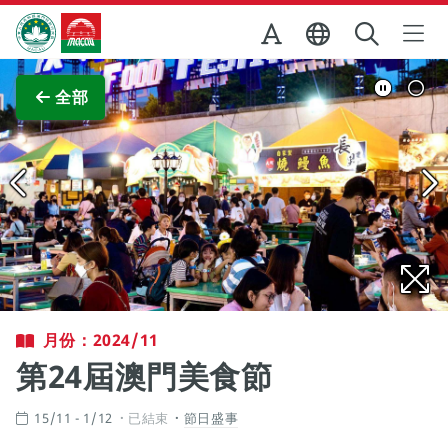
跳至主内容
澳門特別行政區政府旅遊局
查看原圖
全部
月份：2024/11
第24屆澳門美食節
15/11 - 1/12
已結束
節日盛事