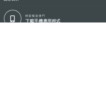
輕鬆暢遊澳門
下載手機應用程式
澳門特別行政區政府旅遊局
地址
澳門宋玉生廣場335-341號獲多利大廈12樓
電郵
mgto@macaotourism.gov.mo
電話
+853 2831 5566
傳真
+853 2851 0104
旅遊熱線
+853 2833 3000