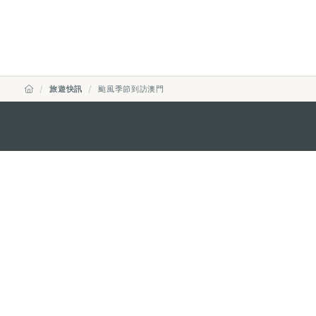
旅遊快訊
颱風季節到訪澳門
澳門特別行政區政府旅遊局
地址
澳門宋玉生廣場335-341號獲多
電郵
mgto@macaotourism.gov.mo
電話
+853 2831 5566
傳真
+853 2851 0104
旅遊熱線
+853 2833 3000