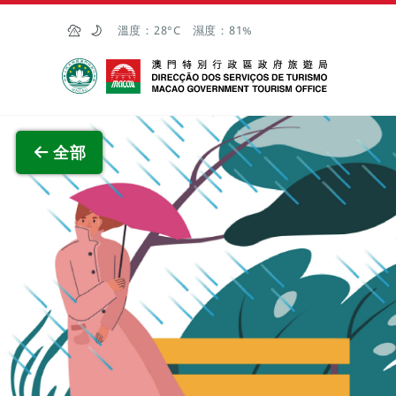
跳至主内容
溫度：
28°C
濕度：
81%
澳門特別行政區政府旅遊局
查看原
全部