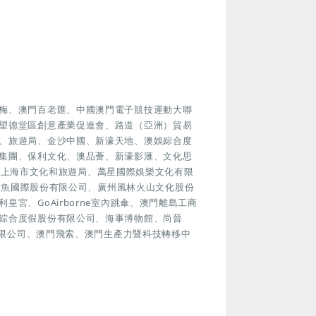
梅、澳門百老匯、中國澳門電子競技運動大聯
望德堂區創意產業促進會、路道（亞洲）貿易
、旅遊局、金沙中國、新濠天地、澳娛綜合度
集團、保利文化、澳品薈、新濠影滙、文化思
ub、上海市文化和旅遊局、萬星國際娛樂文化有限
有限公司、寬魚國際股份有限公司、廣州風林火山文化股份
宮、GoAirborne室內跳傘、澳門離島工商
綜合度假股份有限公司、海事博物館、尚晉
有限公司、澳門飛索、澳門生產力暨科技轉移中