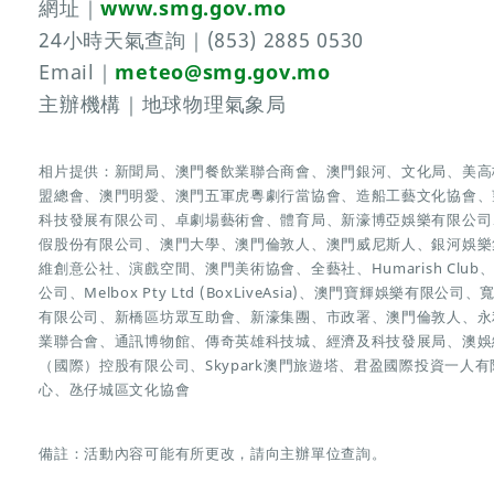
網址｜
www.smg.gov.mo
24小時天氣查詢｜(853) 2885 0530
Email｜
meteo@smg.gov.mo
主辦機構｜地球物理氣象局
相片提供：新聞局、澳門餐飲業聯合商會、澳門銀河、文化局、美高
盟總會、澳門明愛、澳門五軍虎粵劇行當協會、造船工藝文化協會、
科技發展有限公司、卓劇場藝術會、體育局、新濠博亞娛樂有限公司
假股份有限公司、澳門大學、澳門倫敦人、澳門威尼斯人、銀河娛樂
維創意公社、演戲空間、澳門美術協會、全藝社、Humarish Cl
公司、Melbox Pty Ltd (BoxLiveAsia)、澳門寶輝娛樂
有限公司、新橋區坊眾互助會、新濠集團、市政署、澳門倫敦人、永利皇
業聯合會、通訊博物館、傳奇英雄科技城、經濟及科技發展局、澳娛
（國際）控股有限公司、Skypark澳門旅遊塔、君盈國際投資一人
心、氹仔城區文化協會
備註：活動內容可能有所更改，請向主辦單位查詢。