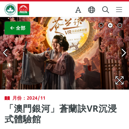
跳至主内容
澳門特別行政區政府旅遊局
查看原圖
全部
月份：2024/11
「澳門銀河」蒼蘭訣VR沉浸
式體驗館