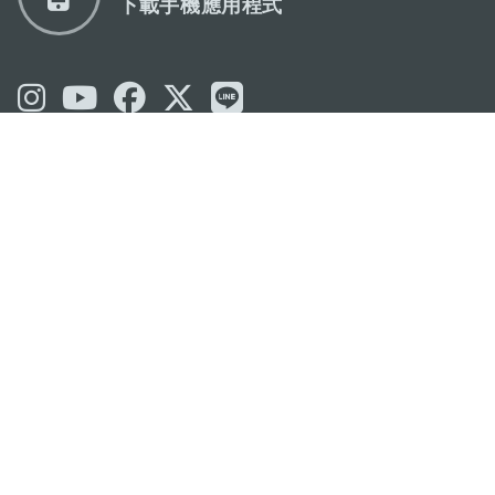
下載手機應用程式
澳門特別行政區政府旅遊局
地址
澳門宋玉生廣場335-341號獲多利大廈12樓
電郵
mgto@macaotourism.gov.mo
電話
+853 2831 5566
傳真
+853 2851 0104
旅遊熱線
+853 2833 3000
關於我們
聯絡我們
使用條款
私隱聲明
服務承諾
© 2026 澳門特別行政區政府旅遊局版權所有