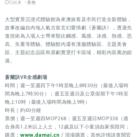
已結束
其他
大型實景沉浸式體驗館為來澳旅客及市民打造全新體驗，
故事改編自內地人氣古裝玄幻愛情劇《蒼蘭訣》，透過先
進技術為入場人士帶來類比觸感、風感、冰感、熱感、恐
高、失重等體驗。體驗館內還有漢服體驗區、主題美食
區、主題紀念品區和原劇實景打卡區域，精彩內容萬勿錯
過。
蒼蘭訣VR全感劇場
時間｜週一至週四下午1時至晚上8時30分（最後入場時
間為晚上7時30分）；週五至週日及公眾假期下午1時至
晚上10時（最後入場時間為晚上9時）
時長｜約60分鐘
票價｜週一至週四MOP268；週五至週日MOP338（適
合身高1.2米以上人士，12歲及以下小童須由家長陪同；
購票：
www.damai.cn
/ 現場購票；其他詳情請查閱官