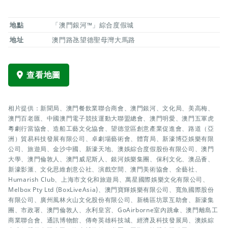
地點
「澳門銀河™」綜合度假城
地址
澳門路氹望德聖母灣大馬路
查看地圖
相片提供：新聞局、澳門餐飲業聯合商會、澳門銀河、文化局、美高梅、
澳門百老匯、中國澳門電子競技運動大聯盟總會、澳門明愛、澳門五軍虎
粵劇行當協會、造船工藝文化協會、望德堂區創意產業促進會、路道（亞
洲）貿易科技發展有限公司、卓劇場藝術會、體育局、新濠博亞娛樂有限
公司、旅遊局、金沙中國、新濠天地、澳娛綜合度假股份有限公司、澳門
大學、澳門倫敦人、澳門威尼斯人、銀河娛樂集團、保利文化、澳品薈、
新濠影滙、文化思維創意公社、演戲空間、澳門美術協會、全藝社、
Humarish Club、上海市文化和旅遊局、萬星國際娛樂文化有限公司、
Melbox Pty Ltd (BoxLiveAsia)、澳門寶輝娛樂有限公司、寬魚國際股份
有限公司、廣州風林火山文化股份有限公司、新橋區坊眾互助會、新濠集
團、市政署、澳門倫敦人、永利皇宮、GoAirborne室內跳傘、澳門離島工
商業聯合會、通訊博物館、傳奇英雄科技城、經濟及科技發展局、澳娛綜