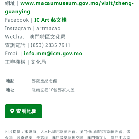
網址｜
www.macaumuseum.gov.mo/visit/zheng-
guanying
Facebook｜
IC Art 藝文棧
Instagram｜artmacao
WeChat｜澳門特區文化局
查詢電話｜(853) 2835 7911
Email｜
info.mm@icm.gov.mo
主辦機構｜文化局
地點
鄭觀應紀念館
地址
龍頭左巷10號鄭家大屋
查看地圖
相片提供：旅遊局、大三巴哪咤廟值理會、澳門柿山哪咤古廟值理會、張
金加、超奇娛樂、美高梅、澳門音樂藝術空間、澳門葡京人、澳門中區南