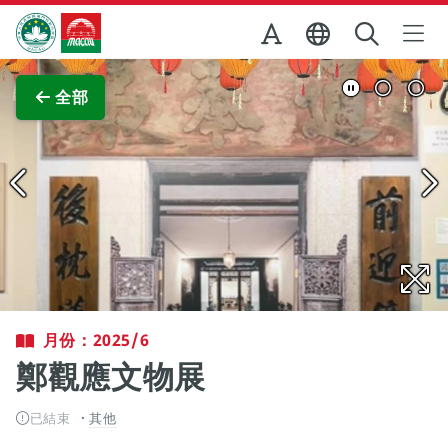
跳至主内容
澳門特別行政區政府旅遊局
查看原圖
全部
月份：2025/6
鄭觀應文物展
已結束
其他