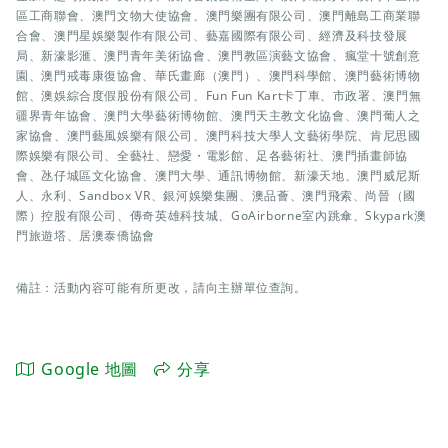
區工商聯會、澳門文物大使協會、澳門樂團有限公司、澳門離島工商業聯
合會、澳門星娛樂製作有限公司、藝嘉國際有限公司、經濟及科技發展
局、新濠影滙、澳門青年美術協會、澳門教區演藝文協會、瘋堂十號創意
園、澳門戒毒康復協會、華氏畫廊（澳門）、澳門科學館、澳門藝術博物
館、澳娛綜合度假股份有限公司、Fun Fun Kart卡丁車、市政署、澳門無
疆界青年協會、澳門大學藝術博物館、澳門天主教文化協會、澳門葡人之
家協會、澳門藝風娛樂有限公司、澳門科技大學人文藝術學院、肯尼思國
際娛樂有限公司、全藝社、戀愛・電影館、足各藝術社、澳門插畫師協
會、氹仔城區文化協會、澳門大學、通訊博物館、新濠天地、澳門威尼斯
人、永利、Sandbox VR、銀河娛樂集團、澳品薈、澳門飛索、尚晉（國
際）控股有限公司、傳奇英雄科技城、GoAirborne室內跳傘、Skypark澳
門旅遊塔、居澳泰僑協會
備註：活動內容可能有所更改，請向主辦單位查詢。
Google 地圖
分享