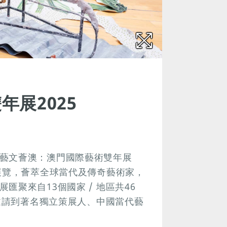
展2025
藝文薈澳：澳門國際藝術雙年展
展覽，薈萃全球當代及傳奇藝術家，
聚來自13個國家 / 地區共46
澳邀請到著名獨立策展人、中國當代藝