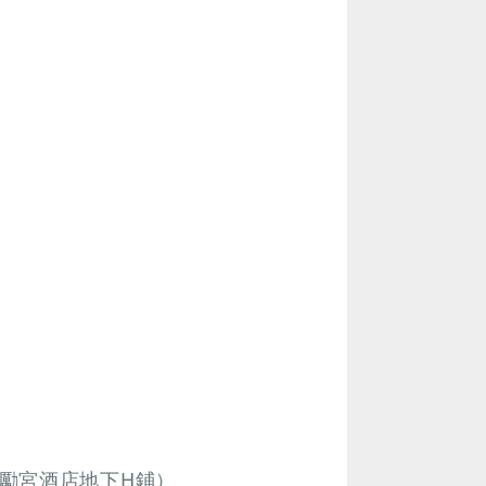
勵宮酒店地下H鋪）