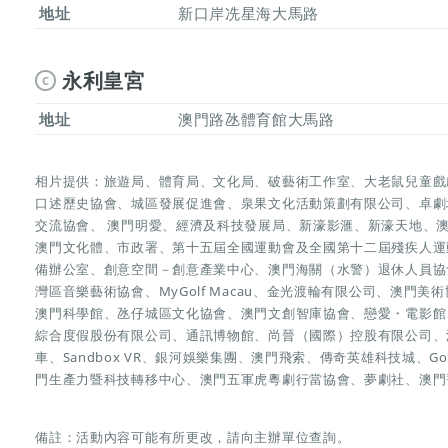
地址
新口岸冼星海大馬路
永利皇宮
C
地址
澳門路氹體育館大馬路
相片提供：旅遊局、體育局、文化局、破藝術工作室、大老鼠兒童戲
口述歷史協會、城區發展促進會、泉果文化活動策劃有限公司、卓劇場藝
交流協會、 澳門明愛、經濟及科技發展局、新濠影滙、新濠天地、
澳門文化體、市政署、第十五屆全國運動會及全國第十二屆殘疾人運
備辦公室、創意空間－創意產業中心、澳門海關（水警）退休人員協
灣區音樂藝術協會、MyGolf Macau、金光渡輪有限公司、澳門
澳門科學館、氹仔城區文化協會、澳門文創智庫協會、戀愛・電影館
綜合度假股份有限公司、通訊博物館、尚晉（國際）控股有限公司、澳品薈
車、Sandbox VR、銀河娛樂集團、澳門飛索、傳奇英雄科技城、GoAi
門生產力暨科技轉移中心、澳門五軍虎粵劇行當協會、夢劇社、澳門
備註：活動內容可能有所更改，請向主辦單位查詢。