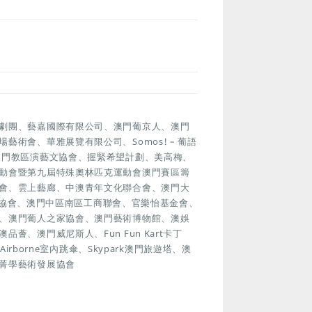
劇團、藝嘉國際有限公司、澳門葡京人、澳門
術會、華雅展覽有限公司、Somos! – 葡語
澳門教區演藝文協會、握緊希望計劃、美高梅、
動會暨第九屆特殊奧林匹克運動會澳門賽區籌
會、雲上藝廊、中澳青年文化聯合會、澳門大
美術協會、澳門中區南區工商聯會、官樂怡基金會、
、澳門葡人之家協會、澳門藝術博物館、澳娛
、澳門威尼斯人、Fun Fun Kart卡丁
rborne室內跳傘、Skypark澳門旅遊塔、澳
菁學藝術發展協會