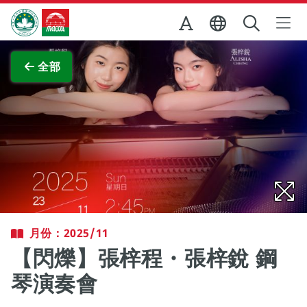
跳至主内容
澳門特別行政區政府旅遊局
查看原圖
全部
月份：2025/11
【閃爍】張梓程・張梓銳 鋼
琴演奏會