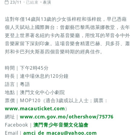
23/11
已結束
表演
這對年僅14歲與13歲的少女張梓程和張梓銳，早已憑藉
個人天賦站上國際舞台：曾獻藝巴黎馬德萊娜教堂，去年
更登上世界著名紐約卡內基音樂廳，用悅耳的琴音令中外
音樂家留下深刻印象。這場音樂會精選巴赫、貝多芬、蕭
邦和卡巴列夫斯基四個音樂時期的經典佳作。
時間｜下午2時45分
時長｜連中場休息約120分鐘
語言｜粵語
地點｜澳門文化中心小劇院
票價｜MOP120（適合3歲或以上人士；購票：
www.macauticket.com
）
網址｜
www.ccm.gov.mo/othershow/75776
Facebook｜
澳門青少年音樂文化協會
Email｜
amcj_de_macau@yahoo.com