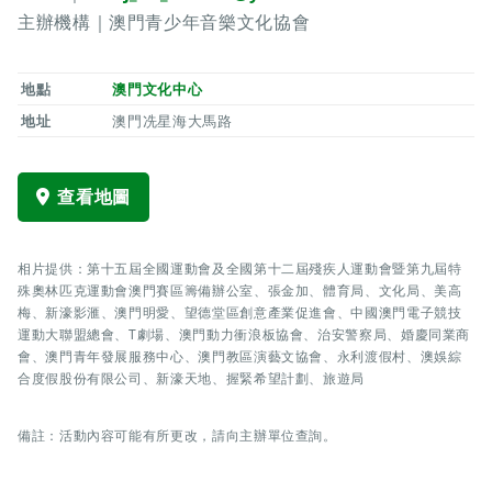
主辦機構｜澳門青少年音樂文化協會
地點
澳門文化中心
地址
澳門冼星海大馬路
查看地圖
相片提供：第十五屆全國運動會及全國第十二屆殘疾人運動會暨第九屆特
殊奧林匹克運動會澳門賽區籌備辦公室、張金加、體育局、文化局、美高
梅、新濠影滙、澳門明愛、望德堂區創意產業促進會、中國澳門電子競技
運動大聯盟總會、T劇場、澳門動力衝浪板協會、治安警察局、婚慶同業商
會、澳門青年發展服務中心、澳門教區演藝文協會、永利渡假村、澳娛綜
合度假股份有限公司、新濠天地、握緊希望計劃、旅遊局
備註：活動內容可能有所更改，請向主辦單位查詢。