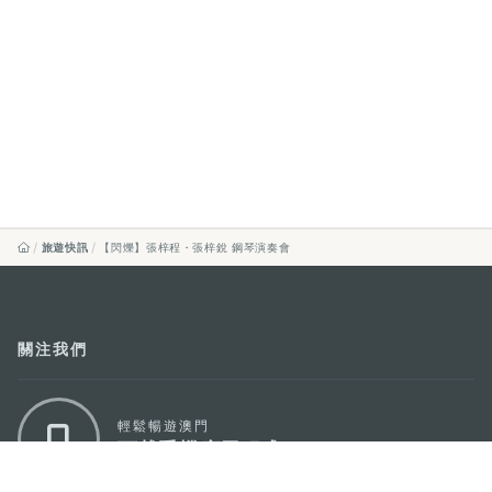
旅遊快訊
【閃爍】張梓程・張梓銳 鋼琴演奏會
關注我們
輕鬆暢遊澳門
下載手機應用程式