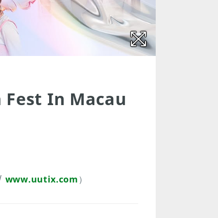
 Fest In Macau
/
www.uutix.com
）