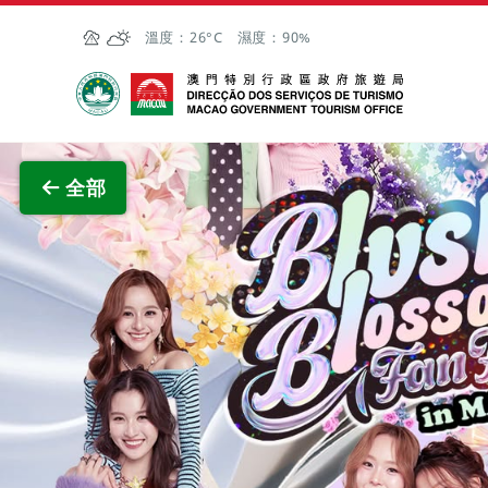
跳至主内容
溫度：
26°C
濕度：
90%
澳門特別行政區政府旅遊局
查看原
全部