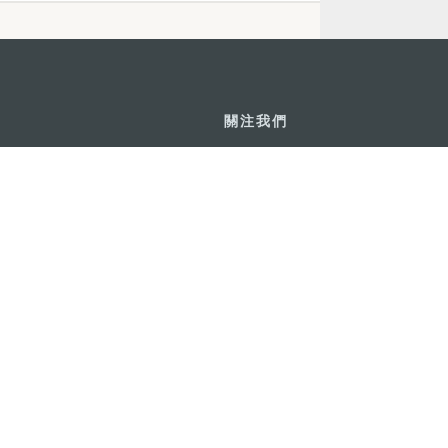
關注我們
利大廈12樓
輕鬆暢遊澳門
下載手機應用
務承諾