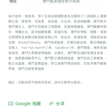
地址
澳門路氹體育館大馬路
相片提供：旅遊局、第十五屆全國運動會及全國第十二屆殘疾人運動
辦公室、體育局、市政署、美高梅、文化局、怪老樹劇團、澳門青年
澳門葡京人、澳門中區南區工商聯會、居澳泰僑總會、澳門樂團有限
司、埋欄文化、銀河娛樂集團、新濠天地、澳門科學館、戀愛・電影
立賢體育及娛樂活動策劃有限公司、張金加、新濠影滙、望德堂區創
化體、MyGolf Macau、澳門美術協會、官樂怡基金會、通訊博
尼斯人、Fun Fun Kart卡丁車、Sandbox VR、澳門飛索、傳奇英雄
旅遊塔、澳門大學藝術博物館、全藝社、澳門歷史城區發展促進會、
會、翰墨藝術教育中心、澳門爵士樂推廣協會、澳門北區工商聯會、
教文化協會、澳門道教協會、聖公會澳門傳道地區、巴哈伊澳門總會
學會、澳門文創智庫協會
備註：活動內容可能有所更改，請向主辦單位查詢。
Google 地圖
分享