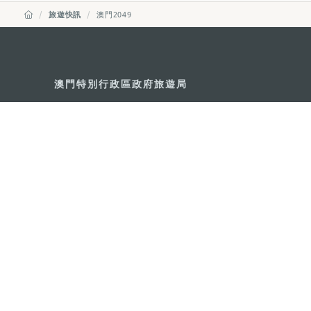
旅遊快訊
澳門2049
澳門特別行政區政府旅遊局
地址
澳門宋玉生廣場335-341號獲多
電郵
mgto@macaotourism.gov.mo
電話
+853 2831 5566
傳真
+853 2851 0104
旅遊熱線
+853 2833 3000
關於我們
聯絡我們
使用條款
私隱聲明
服