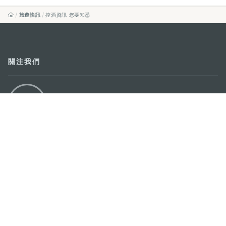
旅遊快訊
控酒資訊 您要知悉
關注我們
輕鬆暢遊澳門
下載手機應用程式
澳門特別行政區政府旅遊局