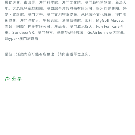
展促進會、市政署、澳門科學館、澳門文化體、澳門藝術博物館、新濠天
地、大老鼠兒童戲劇團、澳娛綜合度假股份有限公司、銀河娛樂集團、戀
愛・電影館、澳門大學、澳門文創智庫協會、氹仔城區文化協會、澳門美
術協會、澳門巴黎人、牛房倉庫、通訊博物館、永利、MyGolf Macau、
尚晉（國際）控股有限公司、澳品薈、澳門威尼斯人、Fun Fun Kart卡丁
車、Sandbox VR、澳門飛索、傳奇英雄科技城、GoAirborne室內跳傘、
Skypark澳門旅遊塔
備註：活動內容可能有所更改，請向主辦單位查詢。
分享