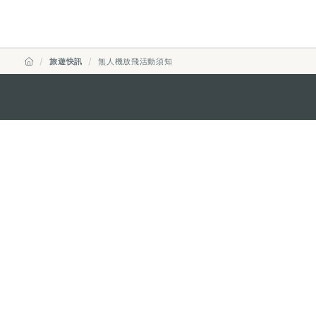
旅遊快訊
無人機放飛活動須知
澳門特別行政區政府旅遊局
地址
澳門宋玉生廣場335-341號獲多
電郵
mgto@macaotourism.gov.mo
電話
+853 2831 5566
傳真
+853 2851 0104
旅遊熱線
+853 2833 3000
關於我們
聯絡我們
使用條款
私隱聲明
服