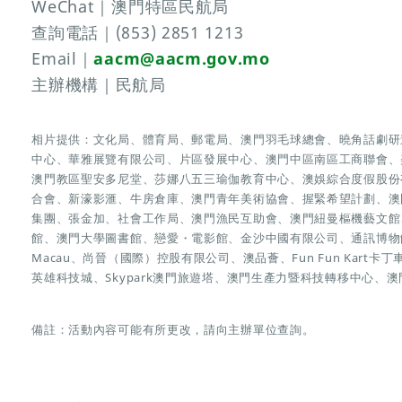
WeChat｜澳門特區民航局
查詢電話｜(853) 2851 1213
Email｜
aacm@aacm.gov.mo
主辦機構｜民航局
相片提供：文化局、體育局、郵電局、澳門羽毛球總會、曉角話劇研
中心、華雅展覽有限公司、片區發展中心、澳門中區南區工商聯會、
澳門教區聖安多尼堂、莎娜八五三瑜伽教育中心、澳娛綜合度假股份
合會、新濠影滙、牛房倉庫、澳門青年美術協會、握緊希望計劃、澳
集團、張金加、社會工作局、澳門漁民互助會、澳門紐曼樞機藝文館、澳
館、澳門大學圖書館、戀愛・電影館、金沙中國有限公司、通訊博物館
Macau、尚晉（國際）控股有限公司、澳品薈、Fun Fun Kart卡丁
英雄科技城、Skypark澳門旅遊塔、澳門生產力暨科技轉移中心、
備註：活動內容可能有所更改，請向主辦單位查詢。