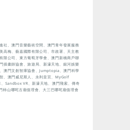
進社、澳門音樂藝術空間、澳門青年發展服務
美高梅、藝嘉國際有限公司、市政署、天主教
有限公司、東方葡萄牙學會、澳門新橋商戶聯
門插畫師協會、旅遊局、新濠天地、銀河娛樂
門文創智庫協會、Jumptopia、澳門科學
、澳門威尼斯人、永利皇宮、MyGolf
車、Sandbox VR、新濠天地、澳門飛索、傳奇
澳門柿山哪咤古廟值理會、大三巴哪咤廟值理會