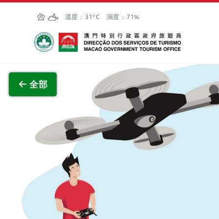
跳至主内容
溫度：
31°C
濕度：
71%
澳門特別行政區政府旅遊局
查看原
全部