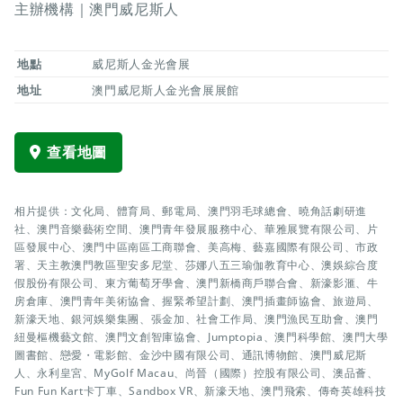
主辦機構｜澳門威尼斯人
地點
威尼斯人金光會展
地址
澳門威尼斯人金光會展展館
查看地圖
相片提供：文化局、體育局、郵電局、澳門羽毛球總會、曉角話劇研進
社、澳門音樂藝術空間、澳門青年發展服務中心、華雅展覽有限公司、片
區發展中心、澳門中區南區工商聯會、美高梅、藝嘉國際有限公司、市政
署、天主教澳門教區聖安多尼堂、莎娜八五三瑜伽教育中心、澳娛綜合度
假股份有限公司、東方葡萄牙學會、澳門新橋商戶聯合會、新濠影滙、牛
房倉庫、澳門青年美術協會、握緊希望計劃、澳門插畫師協會、旅遊局、
新濠天地、銀河娛樂集團、張金加、社會工作局、澳門漁民互助會、澳門
紐曼樞機藝文館、澳門文創智庫協會、Jumptopia、澳門科學館、澳門大學
圖書館、戀愛・電影館、金沙中國有限公司、通訊博物館、澳門威尼斯
人、永利皇宮、MyGolf Macau、尚晉（國際）控股有限公司、澳品薈、
Fun Fun Kart卡丁車、Sandbox VR、新濠天地、澳門飛索、傳奇英雄科技