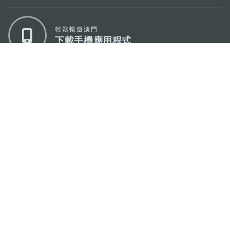
輕鬆暢遊澳門
下載手機應用程式
澳門特別行政區政府旅遊局
地址
澳門宋玉生廣場335-341號獲多利大廈12樓
電郵
mgto@macaotourism.gov.mo
電話
+853 2831 5566
傳真
+853 2851 0104
旅遊熱線
+853 2833 3000